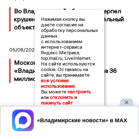
Во Владимирской области потерпел
крушение неопознанный летательный
Нажимая кнопку вы
даете согласие на
объект
обработку персональных
данных
с использованием
интернет-сервиса
05/08/2026 08:30
Яндекс.Метрика,
top.mail.ru, LiveInternet.
Московский ЧОП подал иск к
На сайте используются
cookie. Оставаясь на
«Владимирскому стандарту» на 36
сайте, вы принимаете
миллионов рублей
все условия
использования.
Вы можете
настроить
или
отклонить и
покинуть сайт
Принять
2017 © NEWSVLADIMIR.RU | СИ
ВЛАДИМИРСКИЕ
«Информационное агентство
НОВОСТИ
Владимирские новости»