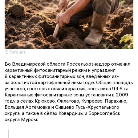
© Гигачат
Во Владимирской области Россельхознадзор отменил
карантинный фитосанитарный режим и упразднил
8 карантинных фитосанитарных зон, введённых из-
за золотистой картофельной нематоде. Общая площадь
участков, с которых сняли карантин, составила 94,6 га.
Карантинные фитосанитарные зоны установили в 2009
году в сёлах Крюково, Филатово, Купреево, Парахино,
Большая Артемовка и Сивцево Гусь-Хрустального
округа, а также в сёлах Ковардицы и Борисоглебск
округа Муром.