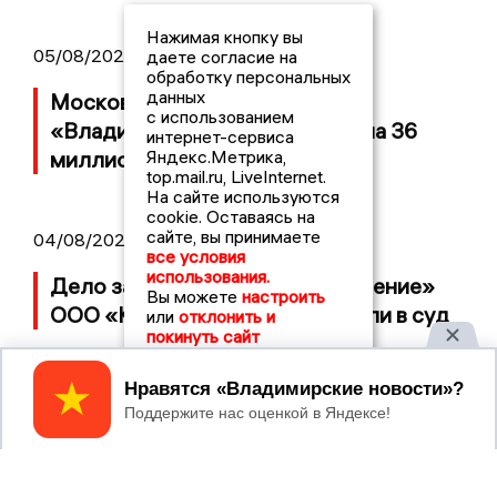
Нажимая кнопку вы
05/08/2026 08:30
даете согласие на
обработку персональных
данных
Московский ЧОП подал иск к
с использованием
«Владимирскому стандарту» на 36
интернет-сервиса
миллионов рублей
Яндекс.Метрика,
top.mail.ru, LiveInternet.
На сайте используются
cookie. Оставаясь на
сайте, вы принимаете
04/08/2026 15:40
все условия
использования.
Дело застройщика ЖК «Поколение»
Вы можете
настроить
ООО «Капитал Строй» передали в суд
или
отклонить и
покинуть сайт
Принять
2017 © NEWSVLADIMIR.RU | СИ
ВЛАДИМИРСКИЕ
«Информационное агентство
НОВОСТИ