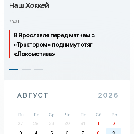
Наш Хоккей
23:31
В Ярославле перед матчем с
«Трактором» поднимут стяг
«Локомотива»
АВГУСТ
2026
Пн
Вт
Ср
Чт
Пт
Сб
Вс
27
28
29
30
31
1
2
3
4
5
6
7
8
9