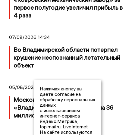
первое полугодие увеличил прибыль в
4 раза
07/08/2026 14:34
Во Владимирской области потерпел
крушение неопознанный летательный
объект
05/08/2026 08:30
Нажимая кнопку вы
даете согласие на
Московский ЧОП подал иск к
обработку персональных
данных
«Владимирскому стандарту» на 36
с использованием
миллионов рублей
интернет-сервиса
Яндекс.Метрика,
top.mail.ru, LiveInternet.
На сайте используются