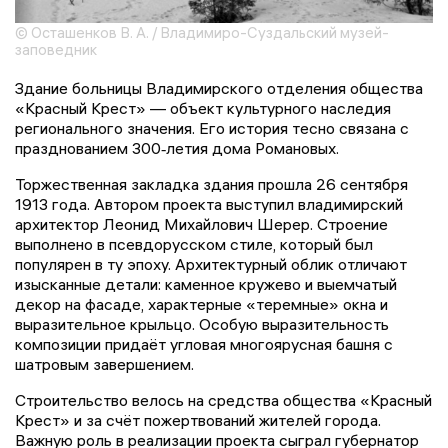
© Осташенков В. А. / Владимиро-Суздальский музей-
заповедник
Здание больницы Владимирского отделения общества
«Красный Крест» — объект культурного наследия
регионального значения. Его история тесно связана с
празднованием 300‑летия дома Романовых.
Торжественная закладка здания прошла 26 сентября
1913 года. Автором проекта выступил владимирский
архитектор Леонид Михайлович Шерер. Строение
выполнено в псевдорусском стиле, который был
популярен в ту эпоху. Архитектурный облик отличают
изысканные детали: каменное кружево и выемчатый
декор на фасаде, характерные «теремные» окна и
выразительное крыльцо. Особую выразительность
композиции придаёт угловая многоярусная башня с
шатровым завершением.
Строительство велось на средства общества «Красный
Крест» и за счёт пожертвований жителей города.
Важную роль в реализации проекта сыграл губернатор