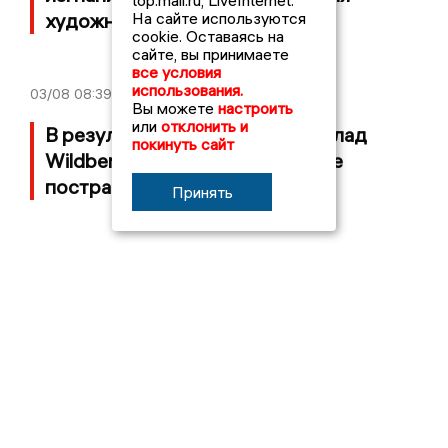
top.mail.ru, LiveInternet.
На сайте используются
художника
cookie. Оставаясь на
сайте, вы принимаете
все условия
использования.
03/08
08:39
Вы можете
настроить
или
отклонить и
В результате атаки БПЛА на склад
покинуть сайт
Wildberries в Собинском районе
пострадал мужчина
Принять
Главные новости
05/08/2026 08:30
Московский ЧОП подал иск к
«Владимирскому стандарту» на 36
миллионов рублей