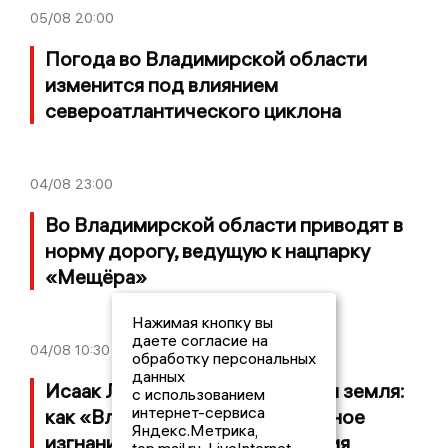
05/08
20:00
Погода во Владимирской области
изменится под влиянием
североатлантического циклона
04/08
23:00
Во Владимирской области приводят в
норму дорогу, ведущую к нацпарку
«Мещёра»
Нажимая кнопку вы
даете согласие на
04/08
10:30
обработку персональных
данных
Исаак Левитан и Владимирская земля:
с использованием
интернет-сервиса
как «Владимирка» и вынужденное
Яндекс.Метрика,
изгнание стали частью наследия