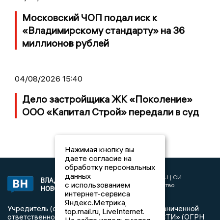
Московский ЧОП подал иск к
«Владимирскому стандарту» на 36
миллионов рублей
04/08/2026 15:40
Дело застройщика ЖК «Поколение»
ООО «Капитал Строй» передали в суд
Нажимая кнопку вы
даете согласие на
обработку персональных
данных
2017 © NEWSVLADIMIR.RU | СИ
ВЛАДИМИРСКИЕ
с использованием
«Информационное агентство
НОВОСТИ
интернет-сервиса
Владимирские новости»
Яндекс.Метрика,
Учредитель (соучредители): Общество с ограниченной
top.mail.ru, LiveInternet.
ответственностью «РЕГИОНАЛЬНЫЕ НОВОСТИ» (ОГРН