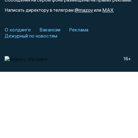
@mazov
MAX
Написать директору в телеграм
или
О холдинге
Вакансии
Реклама
Дежурный по новостям
16+