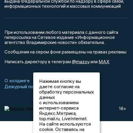
выдана Федеральной службой по надзору в сфере связи,
информационных технологий и массовых коммуникаций
При использовании любого материала с данного сайта
гиперссылка на Сетевое издание «Информационное
агентство Владимирские новости» обязательна.
Сообщения на сером фоне размещены на правах рекламы
@mazov
MAX
Написать директору в телеграм
или
О холдинге
Вакансии
Реклама
Нажимая кнопку вы
Дежурный по новостям
даете согласие на
обработку персональных
данных
с использованием
интернет-сервиса
16+
Яндекс.Метрика,
top.mail.ru, LiveInternet.
На сайте используются
cookie. Оставаясь на