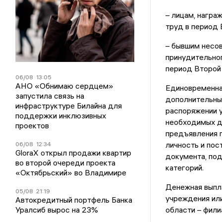
– лицам, нагр
труд в период 
– бывшим несов
принудительног
период Второй 
06/08
13:05
АНО «Обнимаю сердцем»
Единовременна
запустила связь на
дополнительны
инфраструктуре Билайна для
распоряжении у
поддержки инклюзивных
необходимых да
проектов
предъявления 
личность и пос
06/08
12:34
GloraX открыл продажи квартир
документа, по
во второй очереди проекта
категорий.
«Октябрьский» во Владимире
Денежная выпл
05/08
21:19
учреждения ил
Автокредитный портфель Банка
Уралсиб вырос на 23%
области – фили