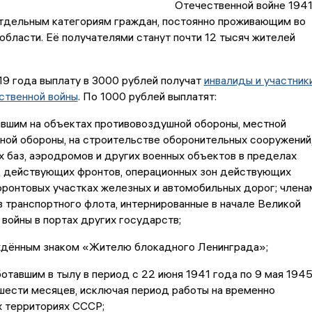
Отечественной войне 194
отдельным категориям граждан, постоянно проживающим во
бласти. Её получателями станут почти 12 тысяч жителей
9 года выплату в 3000 рублей получат
инвалиды и участник
ственной войны
. По 1000 рублей выплатят:
авшим на объектах противовоздушной обороны, местной
ной обороны, на строительстве оборонительных сооружений
 баз, аэродромов и других военных объектов в пределах
ц действующих фронтов, операционных зон действующих
фронтовых участках железных и автомобильных дорог; члена
 транспортного флота, интернированные в начале Великой
войны в портах других государств;
аждённым знаком «Жителю блокадного Ленинграда»;
ботавшим в тылу в период с 22 июня 1941 года по 9 мая 194
шести месяцев, исключая период работы на временно
х территориях СССР;