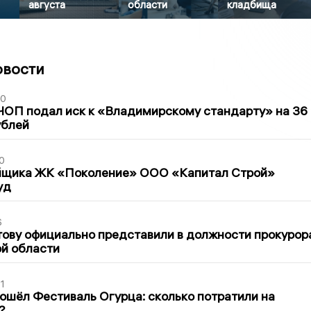
августа
области
кладбища
овости
30
ЧОП подал иск к «Владимирскому стандарту» на 36
ублей
0
йщика ЖК «Поколение» ООО «Капитал Строй»
уд
6
ову официально представили в должности прокурор
й области
1
ошёл Фестиваль Огурца: сколько потратили на
?