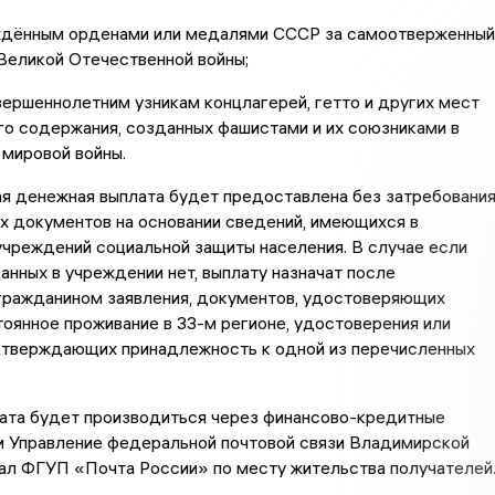
аждённым орденами или медалями СССР за самоотверженный
Великой Отечественной войны;
ершеннолетним узникам концлагерей, гетто и других мест
о содержания, созданных фашистами и их союзниками в
мировой войны.
я денежная выплата будет предоставлена без затребовани
х документов на основании сведений, имеющихся в
чреждений социальной защиты населения. В случае если
нных в учреждении нет, выплату назначат после
гражданином заявления, документов, удостоверяющих
тоянное проживание в 33-м регионе, удостоверения или
дтверждающих принадлежность к одной из перечисленных
ата будет производиться через финансово-кредитные
и Управление федеральной почтовой связи Владимирской
ал ФГУП «Почта России» по месту жительства получателей