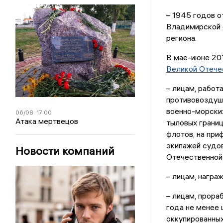
– 1945 годов 
Владимирской о
региона.
В мае-июне 201
Великой Отече
– лицам, работ
противовоздуш
военно-морских
06/08
17:00
Атака мертвецов
тыловых грани
флотов, на при
экипажей судов
Новости компаний
Отечественной 
– лицам, нагр
– лицам, прора
года не менее 
оккупированны