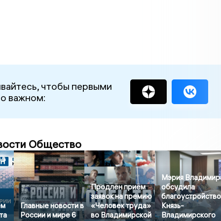
вайтесь, чтобы первыми
 о важном:
вости Общество
 в
Мэрия Владимир
Продлён приём
обсудила
заявок на премию
благоустройств
ем
Главные новости в
«Человек труда»
Князь-
та
России и мире 6
во Владимирской
Владимирского