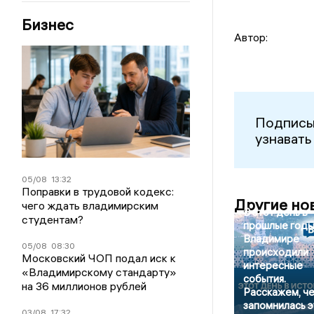
Бизнес
Автор:
Подписы
узнавать
05/08
13:32
Поправки в трудовой кодекс:
Другие но
чего ждать владимирским
В этот день в
студентам?
прошлые годы
Владимире
05/08
08:30
происходили
Московский ЧОП подал иск к
интересные
«Владимирскому стандарту»
события.
на 36 миллионов рублей
Расскажем, ч
запомнилась э
03/08
17:32