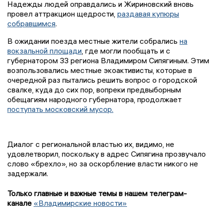
Надежды людей оправдались и Жириновский вновь
провел аттракцион щедрости,
раздавая купюры
собравшимся
.
В ожидании поезда местные жители собрались
на
вокзальной площади
, где могли пообщать и с
губернатором 33 региона Владимиром Сипягиным. Этим
возпользовались местные экоактивисты, которые в
очередной раз пытались решить вопрос о городской
свалке, куда до сих пор, вопреки предвыборным
обещагиям народного губернатора, продолжает
поступать московский мусор.
Диалог с региональной властью их, видимо, не
удовлетворил, поскольку в адрес Сипягина прозвучало
слово «брехло», но за оскорбление власти никого не
задержали.
Только главные и важные темы в нашем телеграм-
канале
«Владимирские новости»