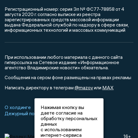
Регистрационный номер: серия Эл № ФС77-78858 от 4
августа 2020 г. согласно выписке из реестра
зарегистрированных средств массовой информации
выдана Федеральной службой по надзору в сфере связи,
информационных технологий и массовых коммуникаций
При использовании любого материала с данного сайта
гиперссылка на Сетевое издание «Информационное
агентство Владимирские новости» обязательна.
Сообщения на сером фоне размещены на правах рекламы
@mazov
MAX
Написать директору в телеграм
или
О холдинге
Вакансии
Реклама
Нажимая кнопку вы
даете согласие на
Дежурный по новостям
обработку персональных
данных
с использованием
интернет-сервиса
16+