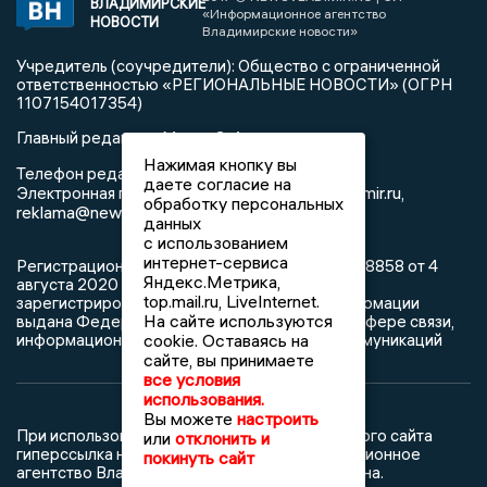
ВЛАДИМИРСКИЕ
«Информационное агентство
НОВОСТИ
Владимирские новости»
Учредитель (соучредители): Общество с ограниченной
ответственностью «РЕГИОНАЛЬНЫЕ НОВОСТИ» (ОГРН
1107154017354)
Главный редактор: Мазов С. А.
Нажимая кнопку вы
8 (4922) 666916
Телефон редакции:
даете согласие на
info@newsvladimir.ru
Электронная почта редакции:
,
обработку персональных
reklama@newsvladimir.ru
данных
с использованием
интернет-сервиса
Регистрационный номер: серия Эл № ФС77-78858 от 4
Яндекс.Метрика,
августа 2020 г. согласно выписке из реестра
top.mail.ru, LiveInternet.
зарегистрированных средств массовой информации
На сайте используются
выдана Федеральной службой по надзору в сфере связи,
информационных технологий и массовых коммуникаций
cookie. Оставаясь на
сайте, вы принимаете
все условия
использования.
Вы можете
настроить
При использовании любого материала с данного сайта
или
отклонить и
гиперссылка на Сетевое издание «Информационное
покинуть сайт
агентство Владимирские новости» обязательна.