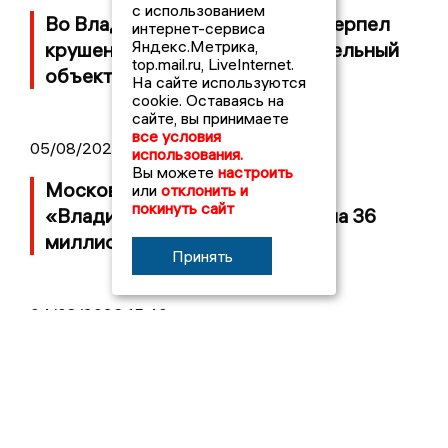
с использованием
Во Владимирской области потерпел
интернет-сервиса
Яндекс.Метрика,
крушение неопознанный летательный
top.mail.ru, LiveInternet.
объект
На сайте используются
cookie. Оставаясь на
сайте, вы принимаете
все условия
05/08/2026 08:30
использования.
Вы можете
настроить
Московский ЧОП подал иск к
или
отклонить и
покинуть сайт
«Владимирскому стандарту» на 36
миллионов рублей
Принять
04/08/2026 15:40
Дело застройщика ЖК «Поколение»
ООО «Капитал Строй» передали в суд