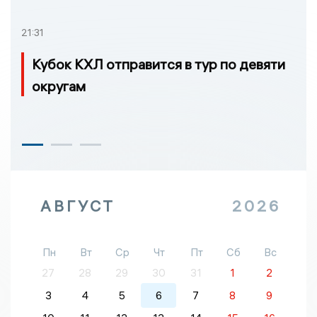
21:31
Кубок КХЛ отправится в тур по девяти
округам
АВГУСТ
2026
Пн
Вт
Ср
Чт
Пт
Сб
Вс
27
28
29
30
31
1
2
3
4
5
6
7
8
9