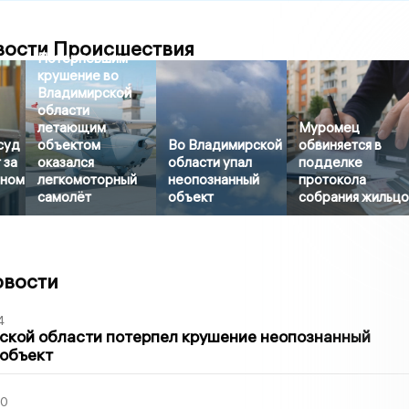
вости Происшествия
Потерпевшим
крушение во
Владимирской
области
летающим
Муромец
суд
объектом
Во Владимирской
обвиняется в
 за
оказался
области упал
подделке
яном
легкомоторный
неопознанный
протокола
самолёт
объект
собрания жильц
овости
4
ской области потерпел крушение неопознанный
 объект
30