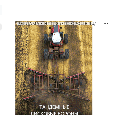
РЕКЛАМА • HTTPS://TC-OPOLIE.RU/