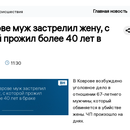
Главная новость
оисшествия
ве муж застрелил жену, с
 прожил более 40 лет в
11:30
В Коврове возбуждено
уголовное дело в
отношении 67-летнего
мужчины, который
обвиняется в убийстве
жены. ЧП произошло на
днях.