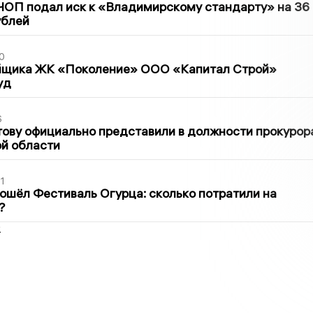
ЧОП подал иск к «Владимирскому стандарту» на 36
ублей
0
йщика ЖК «Поколение» ООО «Капитал Строй»
уд
6
ову официально представили в должности прокурор
й области
1
ошёл Фестиваль Огурца: сколько потратили на
?
2