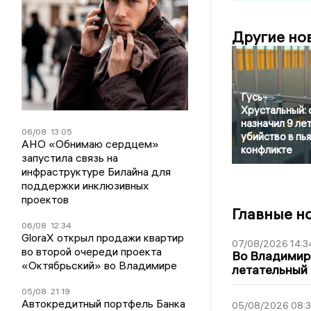
Другие но
Гусь-
Хрустальный: 
назначил 9 лет
06/08
13:05
убийство в пь
АНО «Обнимаю сердцем»
конфликте
запустила связь на
инфраструктуре Билайна для
поддержки инклюзивных
проектов
Главные н
06/08
12:34
GloraX открыл продажи квартир
07/08/2026 14:3
во второй очереди проекта
Во Владимир
«Октябрьский» во Владимире
летательный
05/08
21:19
Автокредитный портфель Банка
05/08/2026 08: