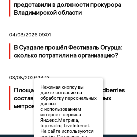
представили в должности прокурора
Владимирской области
04/08/2026 09:01
В Суздале прошёл Фестиваль Огурца:
сколько потратили на организацию?
03/08/2026 14:13
Нажимая кнопку вы
Площадь пожара на складе Wildberries
даете согласие на
составляет 100 тысяч квадратных
обработку персональных
данных
метров
с использованием
интернет-сервиса
Яндекс.Метрика,
top.mail.ru, LiveInternet.
На сайте используются
cookie. Оставаясь на