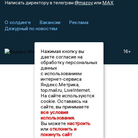
@mazov
MAX
Написать директору в телеграм
или
О холдинге
Вакансии
Реклама
Дежурный по новостям
Нажимая кнопку вы
16+
даете согласие на
обработку персональных
данных
с использованием
интернет-сервиса
Яндекс.Метрика,
top.mail.ru, LiveInternet.
На сайте используются
cookie. Оставаясь на
сайте, вы принимаете
все условия
использования.
Вы можете
настроить
или
отклонить и
покинуть сайт