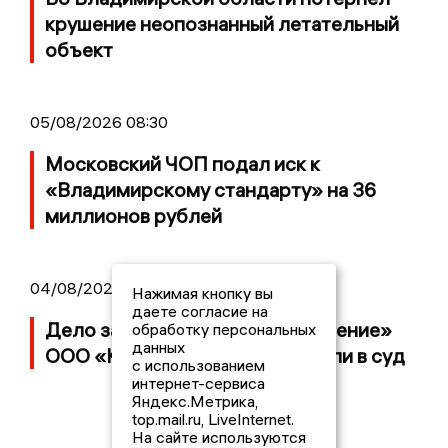
крушение неопознанный летательный
объект
05/08/2026 08:30
Московский ЧОП подал иск к
«Владимирскому стандарту» на 36
миллионов рублей
04/08/2026 15:40
Нажимая кнопку вы
даете согласие на
Дело застройщика ЖК «Поколение»
обработку персональных
данных
ООО «Капитал Строй» передали в суд
с использованием
интернет-сервиса
Яндекс.Метрика,
top.mail.ru, LiveInternet.
На сайте используются