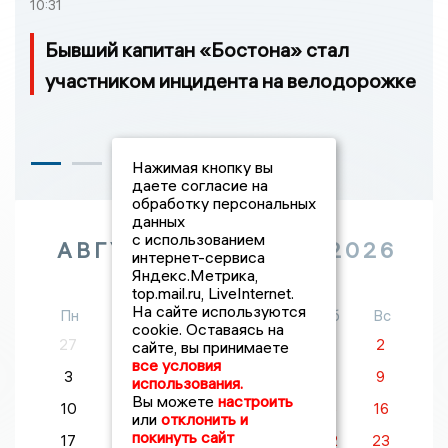
10:31
Бывший капитан «Бостона» стал
участником инцидента на велодорожке
Нажимая кнопку вы
даете согласие на
обработку персональных
данных
с использованием
АВГУСТ
2026
интернет-сервиса
Яндекс.Метрика,
top.mail.ru, LiveInternet.
На сайте используются
Пн
Вт
Ср
Чт
Пт
Сб
Вс
cookie. Оставаясь на
27
28
29
30
31
1
2
сайте, вы принимаете
все условия
3
4
5
6
7
8
9
использования.
Вы можете
настроить
10
11
12
13
14
15
16
или
отклонить и
покинуть сайт
17
18
19
20
21
22
23