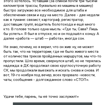
этого хотелось. Уставший (за спиной почти три тысячи
километров трассы, буквально из машины в машину)
быстро загружаю все необходимое для штаба и
обеспечения связи и еду на место. Далее - две недели
как в тумане: связист, картограф, регистратор,
доставщик групп, водитель болотохода и ещё много
кто. В голове только одна мысль: «Где ты, Сава? Лишь
бы успеть». Я был в отпуске, но и он подошёл к концу. А
далее «работа — штаб — работа», иногда сон.
Не знаю, почему, но я верил, что он жив: ну, не может
быть так, что на территории, где не было живого места
от количества треков пройденных маршрутов, мы что-то
пропустили. Шло время, свернулся штаб, но не терялась
надежда: в ДК продолжал свою круглосуточную работу
СК, мы продолжали выезжать и искать снова и снова. И
вот, 19-го ноября под вечер, всех прорвало -новости,
чаты, сообщения - долгожданное слово «СТОП».
Удачи тебе, парень, ты её точно заслужил!»