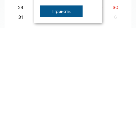
24
25
26
27
28
29
30
Принять
31
1
2
3
4
5
6
100 самых влиятельных людей
Андрей Станиславович Шохин
Интересные новости
06/08
08:47