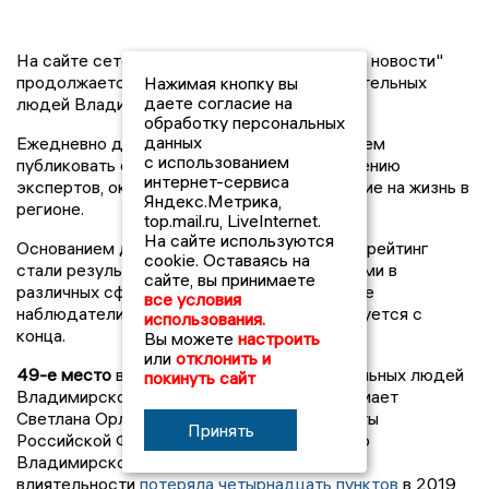
На сайте сетевого издания "Владимирские новости"
продолжается спецпроект 100 самых влиятельных
Нажимая кнопку вы
даете согласие на
людей Владимирской области-2020.
обработку персональных
данных
Ежедневно до самого Нового года мы будем
с использованием
публиковать список людей, которые, по мнению
интернет-сервиса
экспертов, оказывают существенное влияние на жизнь в
Яндекс.Метрика,
регионе.
top.mail.ru, LiveInternet.
На сайте используются
Основанием для включения кандидатуры в рейтинг
cookie. Оставаясь на
стали результаты консультаций с экспертами в
сайте, вы принимаете
различных сферах: политологи, независимые
все условия
наблюдатели и журналисты. Список публикуется с
использования.
конца.
Вы можете
настроить
или
отклонить и
49-е место
в рейтинге «100 самых влиятельных людей
покинуть сайт
Владимирской области» в 2020 году занимает
Светлана Орлова — аудитор Счётной палаты
Принять
Российской Федерации, бывший губернатор
Владимирской области. В своей
влиятельности
потеряла четырнадцать пунктов
в 2019