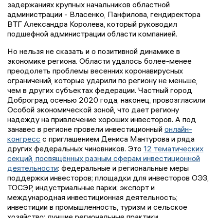
задержаниях крупных начальников областной
администрации - Власенко, Панфилова, гендиректора
ВТГ Александра Королева, который руководил
подшефной администрации области компанией.
Но нельзя не сказать и о позитивной динамике в
экономике региона. Области удалось более-менее
преодолеть проблемы весенних коронавирусных
ограничений, которые ударили по региону не меньше,
чем в других субъектах федерации. Частный город
Доброград осенью 2020 года, наконец, провозгласили
Особой экономической зоной, что дает региону
надежду на привлечение хороших инвесторов. А под
занавес в регионе провели инвестиционный
онлайн-
конгресс
с приглашением Дениса Мантурова и ряда
других федеральных чиновников. Это
12 тематических
секций, посвящённых разным сферам инвестиционной
деятельности
: федеральные и региональные меры
поддержки инвесторов; площадки для инвесторов ОЭЗ,
ТОСЭР, индустриальные парки; экспорт и
международная инвестиционная деятельность;
инвестиции в промышленность, туризм и сельское
хозяйство; лучшие региональные практики.