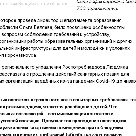
было зафиксировано бол
страция Владимирской области
700 подключений.
которое провела директор Департамента образования
области Ольга Беляева, было посвящено особенностям
, вопросам соблюдения требований к устройству,
рганизации работы образовательных организаций и других
альной инфраструктуры для детей и молодёжи в условиях
я коронавируса.
 регионального управления Роспотребнадзора Людмила
 рассказала
о
продлении действий санитарных правил для
х организаций, введённых из-за пандемии Covid-19 до январ
ых аспектов, отражённого как в санитарных требованиях, та
их рекомендациях, является разобщение детей. Что
льных организаций – это минимизация контактов и
упповой изоляции. Допускается проведение новогодних
 музыкальных, спортивных помещениях при соблюдении
емиологических требований (обработка зала, влажная