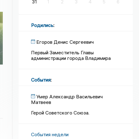
31
1
2
3
4
5
6
Родились
:
Егоров Денис Сергеевич
Первый Заместитель Главы
администрации города Владимира
События
:
Умер Александр Васильевич
Матвеев
Герой Советского Союза.
События недели