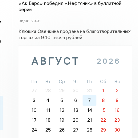
«Ак Барс» победил «Нефтяник» в буллитной
серии
,
06/08
20:31
Клюшка Овечкина продана на благотворительных
торгах за 940 тысяч рублей
е
АВГУСТ
2026
Пн
Вт
Ср
Чт
Пт
Сб
Вс
27
28
29
30
31
1
2
3
4
5
6
7
8
9
10
11
12
13
14
15
16
17
18
19
20
21
22
23
24
25
26
27
28
29
30