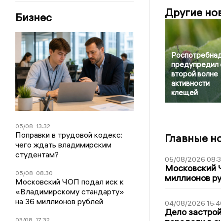
Другие но
Бизнес
Роспотребна
предупредил 
второй волне
активности
клещей
05/08
13:32
Поправки в трудовой кодекс:
Главные н
чего ждать владимирским
студентам?
05/08/2026 08:
Московский 
05/08
08:30
миллионов р
Московский ЧОП подал иск к
«Владимирскому стандарту»
на 36 миллионов рублей
04/08/2026 15:4
Дело застро
03/08
17:32