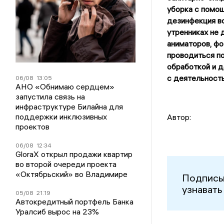
уборка с помо
дезинфекция во
утренниках не 
аниматоров, фо
проводиться по
обработкой и д
с деятельность
06/08
13:05
АНО «Обнимаю сердцем»
запустила связь на
инфраструктуре Билайна для
поддержки инклюзивных
Автор:
проектов
06/08
12:34
GloraX открыл продажи квартир
во второй очереди проекта
«Октябрьский» во Владимире
Подписы
узнавать
05/08
21:19
Автокредитный портфель Банка
Уралсиб вырос на 23%