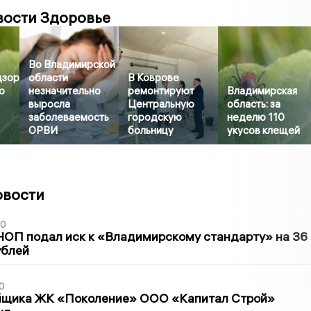
вости Здоровье
Во Владимирской
дзор
области
В Коврове
о
незначительно
ремонтируют
Владимирская
выросла
Центральную
область: за
заболеваемость
городскую
неделю 110
ОРВИ
больницу
укусов клещей
овости
30
ЧОП подал иск к «Владимирскому стандарту» на 36
ублей
0
йщика ЖК «Поколение» ООО «Капитал Строй»