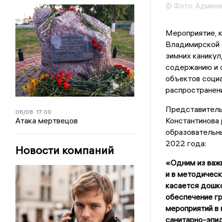
© Фото: Админи
Мероприятие, 
Владимирской 
зимних каникул
содержанию и о
объектов соци
распространени
Представитель
06/08
17:00
Атака мертвецов
Константинова
образовательны
2022 года:
Новости компаний
«Одним из важн
и в методическ
касается дошко
обеспечение гр
мероприятий в
санитарно-эпид