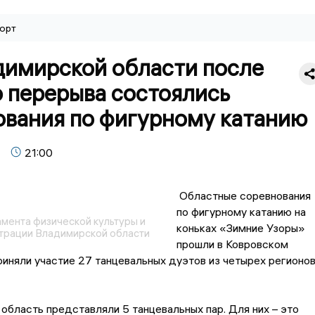
орт
димирской области после
 перерыва состоялись
ования по фигурному катанию
21:00
Областные соревнования
по фигурному катанию на
мента физической культуры и
коньках «Зимние Узоры»
трации Владимирской области
прошли в Ковровском
приняли участие 27 танцевальных дуэтов из четырех регионо
бласть представляли 5 танцевальных пар. Для них – это