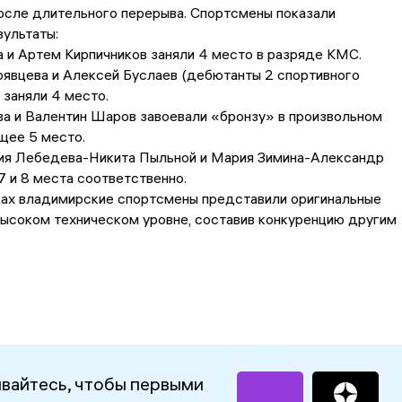
осле длительного перерыва. Спортсмены показали
ультаты:
 и Артем Кирпичников заняли 4 место в разряде КМС.
рявцева и Алексей Буслаев (дебютанты 2 спортивного
 заняли 4 место.
а и Валентин Шаров завоевали «бронзу» в произвольном
бщее 5 место.
ия Лебедева-Никита Пыльной и Мария Зимина-Александр
7 и 8 места соответственно.
дах владимирские спортсмены представили оригинальные
высоком техническом уровне, составив конкуренцию другим
вайтесь, чтобы первыми