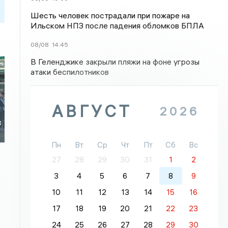
Шесть человек пострадали при пожаре на
Ильском НПЗ после падения обломков БПЛА
08/08
14:45
В Геленджике закрыли пляжи на фоне угрозы
атаки беспилотников
АВГУСТ
2026
с
Пн
Вт
Ср
Чт
Пт
Сб
Вс
27
28
29
30
31
1
2
3
4
5
6
7
8
9
10
11
12
13
14
15
16
17
18
19
20
21
22
23
24
25
26
27
28
29
30