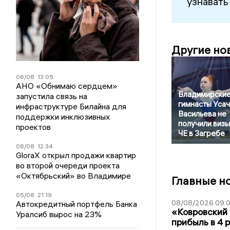
узнавать
Другие но
06/08
13:05
АНО «Обнимаю сердцем»
Владимирски
запустила связь на
гимнасты Усач
инфраструктуре Билайна для
Васильева не
поддержки инклюзивных
получили визы
проектов
ЧЕ в Загребе
06/08
12:34
GloraX открыл продажи квартир
во второй очереди проекта
«Октябрьский» во Владимире
Главные н
05/08
21:19
08/08/2026 09:0
Автокредитный портфель Банка
«Ковровский 
Уралсиб вырос на 23%
прибыль в 4 