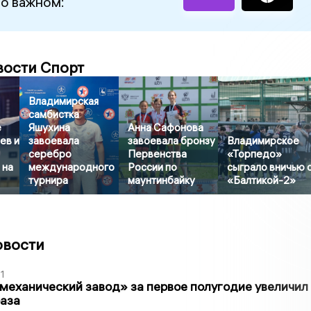
 о важном:
вости Спорт
Владимирская
самбистка
е
Яшухина
Анна Сафонова
ев и
завоевала
завоевала бронзу
Владимирское
серебро
Первенства
«Торпедо»
 на
международного
России по
сыграло вничью 
турнира
маунтинбайку
«Балтикой-2»
овости
1
механический завод» за первое полугодие увеличил
раза