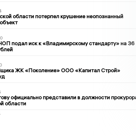
4
ской области потерпел крушение неопознанный
 объект
30
ЧОП подал иск к «Владимирскому стандарту» на 36
ублей
0
йщика ЖК «Поколение» ООО «Капитал Строй»
уд
6
ову официально представили в должности прокурор
й области
2