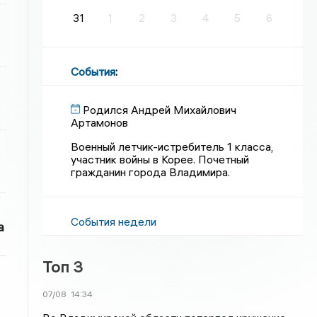
31
1
2
3
4
5
6
События
:
Родился Андрей Михайлович
Артамонов
Военный летчик-истребитель 1 класса,
участник войны в Корее. Почетный
гражданин города Владимира.
События недели
а
Топ 3
07/08
14:34