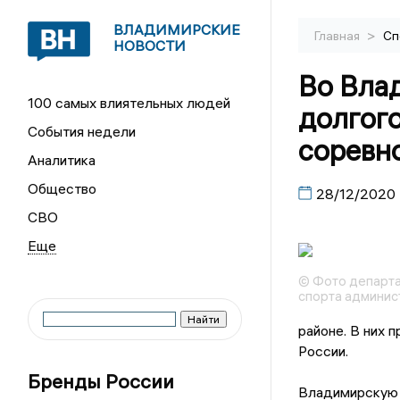
ВЛАДИМИРСКИЕ
>
Главная
Сп
НОВОСТИ
Во Вла
100 самых влиятельных людей
долгого
События недели
соревн
Аналитика
Общество
28/12/2020
СВО
© Фото департа
спорта админис
районе. В них 
России.
Бренды России
Владимирскую о