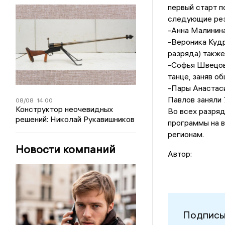
первый старт п
следующие рез
-Анна Малинина
-Вероника Куд
разряда) также
-Софья Швецов
танце, заняв о
-Пары Анастас
Павлов заняли 
08/08
14:00
Конструктор неочевидных
Во всех разря
решений: Николай Рукавишников
программы на 
регионам.
Новости компаний
Автор:
Подписы