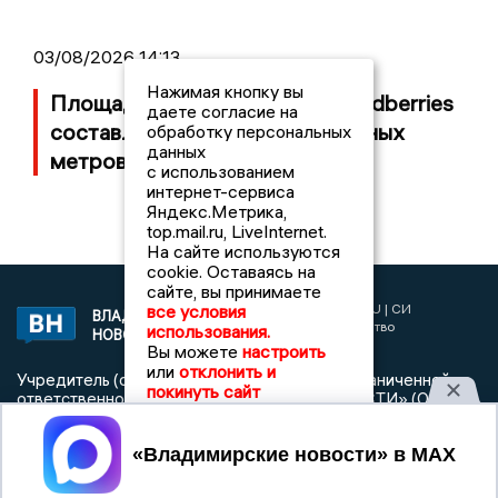
03/08/2026 14:13
Нажимая кнопку вы
Площадь пожара на складе Wildberries
даете согласие на
составляет 100 тысяч квадратных
обработку персональных
данных
метров
с использованием
интернет-сервиса
Яндекс.Метрика,
top.mail.ru, LiveInternet.
На сайте используются
cookie. Оставаясь на
сайте, вы принимаете
2017 © NEWSVLADIMIR.RU | СИ
все условия
ВЛАДИМИРСКИЕ
«Информационное агентство
использования.
НОВОСТИ
Владимирские новости»
Вы можете
настроить
или
отклонить и
Учредитель (соучредители): Общество с ограниченной
покинуть сайт
ответственностью «РЕГИОНАЛЬНЫЕ НОВОСТИ» (ОГРН
1107154017354)
Принять
Главный редактор: Мазов С. А.
8 (4922) 666916
Телефон редакции: