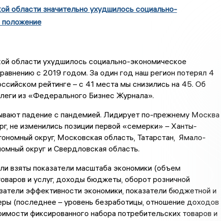
ой области значительно ухудшилось социально-
 положение
ой области ухудшилось социально-экономическое
равнению с 2019 годом. За один год наш регион потерял 4
оссийском рейтинге – с 41 места мы снизились на 45. Об
леги из «Федерального Бизнес Журнала».
ывают падение с пандемией. Лидирует по-прежнему Москва
г, не изменились позиции первой «семерки» – Ханты-
ономный округ, Московская область, Татарстан, Ямало-
омный округ и Свердловская область.
ли взяты показатели масштаба экономики (объем
оваров и услуг, доходы бюджеты, оборот розничной
азатели эффективности экономики, показатели бюджетной и
еры (последнее – уровень безработицы, отношение доходов
оимости фиксированного набора потребительских товаров и