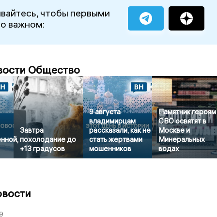
вайтесь, чтобы первыми
 о важном:
вости Общество
9 августа
Памятник героям
владимирцам
СВО освятят в
Завтра
рассказали, как не
Москве и
нной,
похолодание до
стать жертвами
Минеральных
+13 градусов
мошенников
водах
овости
9