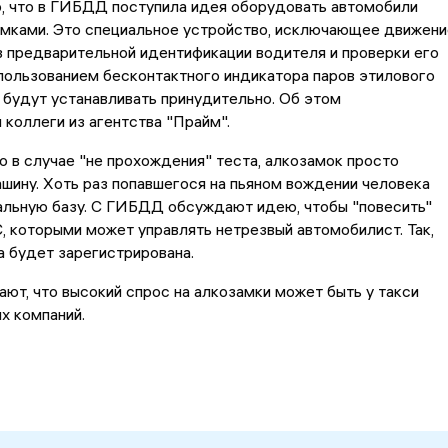
о, что в ГИБДД поступила идея оборудовать автомобили
амками. Это специальное устройство, исключающее движени
 предварительной идентификации водителя и проверки его
пользованием бесконтактного индикатора паров этилового
 будут устанавливать принудительно. Об этом
 коллеги из агентства "Прайм".
о в случае "не прохождения" теста, алкозамок просто
шину. Хоть раз попавшегося на пьяном вождении человека
альную базу. С ГИБДД обсуждают идею, чтобы "повесить"
С, которыми может управлять нетрезвый автомобилист. Так,
а будет зарегистрирована.
ают, что высокий спрос на алкозамки может быть у такси
х компаний.