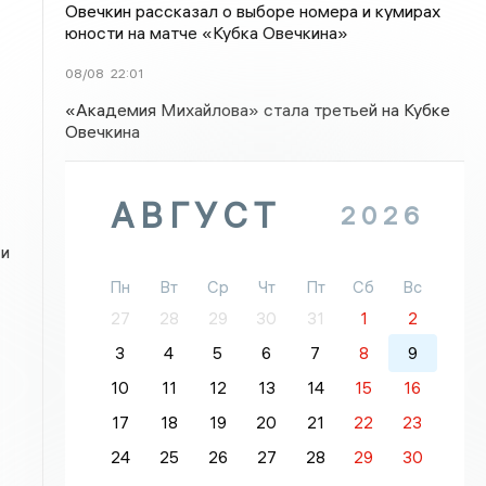
Овечкин рассказал о выборе номера и кумирах
юности на матче «Кубка Овечкина»
08/08
22:01
«Академия Михайлова» стала третьей на Кубке
Овечкина
АВГУСТ
2026
 и
Пн
Вт
Ср
Чт
Пт
Сб
Вс
27
28
29
30
31
1
2
3
4
5
6
7
8
9
10
11
12
13
14
15
16
17
18
19
20
21
22
23
24
25
26
27
28
29
30