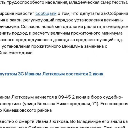
сть трудоспособного населения, младенческая смертность).
ирские новости"
сообщали
о том, что депутаты ЗакСобрания
ия в закон, регулирующий порядок установления величины
инимума. Согласно новой методологии расчета, в очередно
енить подход к расчёту величины прожиточного минимума
ианного среднедушевого дохода за предшествующий год.
 установления прожиточного минимума заменена с
й на ежегодную.
путатом ЗС Иваном Лютковым состоится 2 июня
аном Лютковым начнется в 09:45 2 июня в бюро судебно-
спертизы (улица Большая Нижегородская, 71). Его похорон
о Камешковского района.
вестно о смерти Ивана Люткова. Во Владимире его знали ка
одательного Собрания, журналиста и оператора. Пять дней