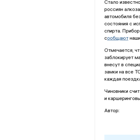
Стало известн
россиян алкоз
автомобиля без
состояния с ис
спирта. Прибор
с
ообщают
наши
Отмечается, чт
заблокирует ма
внесут в специ
замки на все Т
каждая поездк
Чиновники счит
и каршеринговы
Автор: