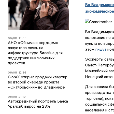
Во Владимирск
экономическое
Во Владимирск
положение по с
06/08
13:05
АНО «Обнимаю сердцем»
пункта во всер
запустила связь на
этом
пишут
кол
инфраструктуре Билайна для
поддержки инклюзивных
Эксперты связ
проектов
Санкт-Петербур
Мансийский авт
06/08
12:34
Ненецкий автон
GloraX открыл продажи квартир
во второй очереди проекта
Для анализа бы
«Октябрьский» во Владимире
производства т
05/08
21:19
торговли), пок
Автокредитный портфель Банка
социальной сф
Уралсиб вырос на 23%
населения к ст