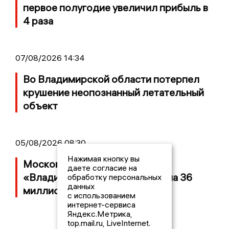
первое полугодие увеличил прибыль в
4 раза
07/08/2026 14:34
Во Владимирской области потерпел
крушение неопознанный летательный
объект
05/08/2026 08:30
Нажимая кнопку вы
Московский ЧОП подал иск к
даете согласие на
«Владимирскому стандарту» на 36
обработку персональных
данных
миллионов рублей
с использованием
интернет-сервиса
Яндекс.Метрика,
top.mail.ru, LiveInternet.