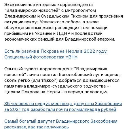
Эксклюзивное интервью корреспондента
"Владимирских новостей" с митрополитом
Владимирским и Суздальским Тихоном для прояснения
ситуации вокруг Успенского собора, а также
обсуждения иных животрепещущих тем: помощи
прибывшим из Украины и ЛДНР и последствий
экономических санкций для Владимирской епархии.
Есть ли разлив в Покрова на Нерли в 2022 году:
Специальный фоторепортаж «ВН»
Опытный турист-корреспондент "Владимирских
новостей" лично посетил Боголюбовский луг и оценил,
сколь легко (или тяжко?) добраться до выдающегося
памятника владимиро-суздальского зодчества –
Церкви Покрова на Нерли – в период половодья.
35 человек на сундук мертвеца: депутаты Заксобрания
за 2021 год заработали почти полмиллиарда рублей
Самый богатый депутат Владимирского Заксобрания
рассказал, как так получилось