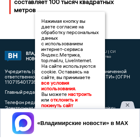
составляет 100 тысяч квадратных
метров
Нажимая кнопку вы
даете согласие на
обработку персональных
данных
с использованием
интернет-сервиса
2017 © NEWSVLADIMIR.RU | СИ
ВЛАДИМИРСКИЕ
Яндекс.Метрика,
«Информационное агентство
НОВОСТИ
top.mail.ru, LiveInternet.
Владимирские новости»
На сайте используются
cookie. Оставаясь на
Учредитель (соучредители): Общество с ограниченной
ответственностью «РЕГИОНАЛЬНЫЕ НОВОСТИ» (ОГРН
сайте, вы принимаете
1107154017354)
все условия
использования.
Главный редактор: Мазов С. А.
Вы можете
настроить
или
отклонить и
8 (4922) 666916
Телефон редакции:
покинуть сайт
info@newsvladimir.ru
Электронная почта редакции:
,
reklama@newsvladimir.ru
Принять
Регистрационный номер: серия Эл № ФС77-78858 от 4
августа 2020 г. согласно выписке из реестра
зарегистрированных средств массовой информации