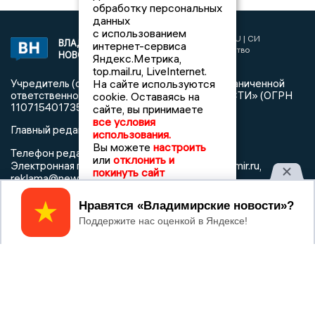
обработку персональных
данных
с использованием
2017 © NEWSVLADIMIR.RU | СИ
ВЛАДИМИРСКИЕ
интернет-сервиса
«Информационное агентство
НОВОСТИ
Яндекс.Метрика,
Владимирские новости»
top.mail.ru, LiveInternet.
На сайте используются
Учредитель (соучредители): Общество с ограниченной
ответственностью «РЕГИОНАЛЬНЫЕ НОВОСТИ» (ОГРН
cookie. Оставаясь на
1107154017354)
сайте, вы принимаете
все условия
Главный редактор: Мазов С. А.
использования.
Вы можете
настроить
8 (4922) 666916
Телефон редакции:
или
отклонить и
info@newsvladimir.ru
Электронная почта редакции:
,
покинуть сайт
reklama@newsvladimir.ru
Принять
Регистрационный номер: серия Эл № ФС77-78858 от 4
августа 2020 г. согласно выписке из реестра
зарегистрированных средств массовой информации
выдана Федеральной службой по надзору в сфере связи,
информационных технологий и массовых коммуникаций