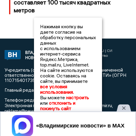
составляет 100 тысяч квадратных
метров
Нажимая кнопку вы
даете согласие на
обработку персональных
данных
с использованием
2017 © NEWSVLADIMIR.RU | СИ
ВЛАДИМИРСКИЕ
интернет-сервиса
«Информационное агентство
НОВОСТИ
Яндекс.Метрика,
Владимирские новости»
top.mail.ru, LiveInternet.
Учредитель (соучредители): Общество с ограниченной
На сайте используются
ответственностью «РЕГИОНАЛЬНЫЕ НОВОСТИ» (ОГРН
cookie. Оставаясь на
1107154017354)
сайте, вы принимаете
все условия
Главный редактор: Мазов С. А.
использования.
Вы можете
настроить
8 (4922) 666916
Телефон редакции:
или
отклонить и
info@newsvladimir.ru
Электронная почта редакции:
,
покинуть сайт
reklama@newsvladimir.ru
Принять
Регистрационный номер: серия Эл № ФС77-78858 от 4
августа 2020 г. согласно выписке из реестра