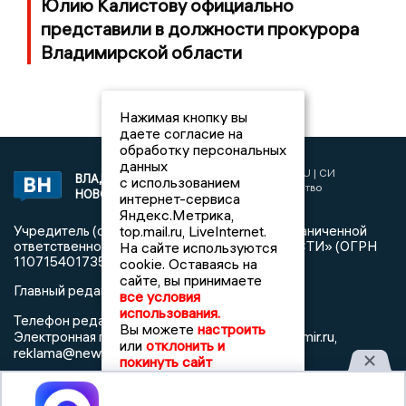
Юлию Калистову официально
представили в должности прокурора
Владимирской области
Нажимая кнопку вы
даете согласие на
обработку персональных
данных
2017 © NEWSVLADIMIR.RU | СИ
ВЛАДИМИРСКИЕ
с использованием
«Информационное агентство
НОВОСТИ
интернет-сервиса
Владимирские новости»
Яндекс.Метрика,
top.mail.ru, LiveInternet.
Учредитель (соучредители): Общество с ограниченной
ответственностью «РЕГИОНАЛЬНЫЕ НОВОСТИ» (ОГРН
На сайте используются
1107154017354)
cookie. Оставаясь на
сайте, вы принимаете
Главный редактор: Мазов С. А.
все условия
использования.
8 (4922) 666916
Телефон редакции:
Вы можете
настроить
info@newsvladimir.ru
Электронная почта редакции:
,
или
отклонить и
reklama@newsvladimir.ru
покинуть сайт
Регистрационный номер: серия Эл № ФС77-78858 от 4
Принять