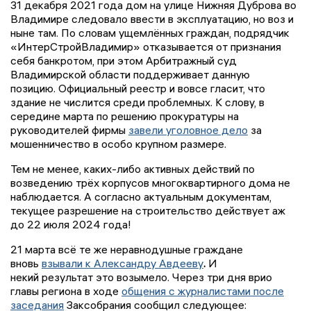
31 декабря 2021 года дом на улице Нижняя Дуброва во
Владимире следовало ввести в эксплуатацию, но воз и
ныне там. По словам ущемлённых граждан, подрядчик
«ИнтерСтройВладимир» отказывается от признания
себя банкротом, при этом Арбитражный суд
Владимирской области поддерживает данную
позицию. Официальный реестр и вовсе гласит, что
здание не числится среди проблемных. К слову, в
середине марта по решению прокуратуры на
руководителей фирмы
завели уголовное дело
за
мошенничество в особо крупном размере.
Тем не менее, каких-либо активных действий по
возведению трёх корпусов многоквартирного дома не
наблюдается. А согласно актуальным документам,
текущее разрешение на строительство действует аж
до 22 июля 2024 года!
21 марта всё те же неравнодушные граждане
вновь
взывали к Александру Авдееву
.
И
некий результат это возымело. Через три дня врио
главы региона в ходе
общения с журналистами после
заседания
Заксобрания сообщил следующее: