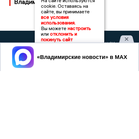
На сайте используются
Владимирской области
cookie. Оставаясь на
сайте, вы принимаете
все условия
использования.
Вы можете
настроить
или
отклонить и
покинуть сайт
2017 © NEWSVLADIMIR.RU | СИ
ВЛАДИМИРСКИЕ
«Информационное агентство
НОВОСТИ
Владимирские новости»
Принять
Учредитель (соучредители): Общество с ограниченной
ответственностью «РЕГИОНАЛЬНЫЕ НОВОСТИ» (ОГРН
1107154017354)
Главный редактор: Мазов С. А.
8 (4922) 666916
Телефон редакции:
info@newsvladimir.ru
Электронная почта редакции:
,
reklama@newsvladimir.ru
Регистрационный номер: серия Эл № ФС77-78858 от 4
августа 2020 г. согласно выписке из реестра
зарегистрированных средств массовой информации
выдана Федеральной службой по надзору в сфере связи,