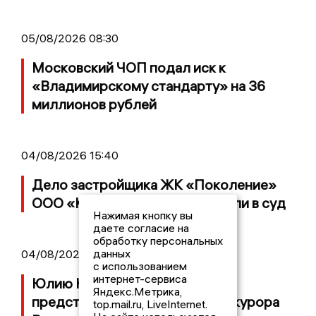
05/08/2026 08:30
Московский ЧОП подал иск к
«Владимирскому стандарту» на 36
миллионов рублей
04/08/2026 15:40
Дело застройщика ЖК «Поколение»
ООО «Капитал Строй» передали в суд
Нажимая кнопку вы
даете согласие на
обработку персональных
данных
04/08/2026 11:36
с использованием
интернет-сервиса
Юлию Калистову официально
Яндекс.Метрика,
представили в должности прокурора
top.mail.ru, LiveInternet.