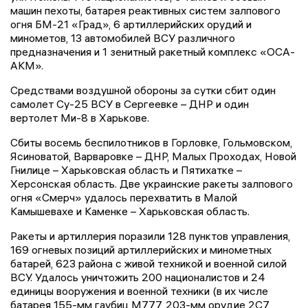
машин пехоты, батарея реактивных систем залпового
огня БМ-21 «Град», 6 артиллерийских орудий и
минометов, 13 автомобилей ВСУ различного
предназначения и 1 зенитный ракетный комплекс «ОСА-
АКМ».
Средствами воздушной обороны за сутки сбит один
самолет Су-25 ВСУ в Сергеевке – ДНР и один
вертолет Ми-8 в Харькове.
Сбиты восемь беспилотников в Горловке, Гольмовском,
Ясиноватой, Варваровке – ДНР, Малых Проходах, Новой
Гнилице – Харьковская область и Пятихатке –
Херсонская область. Две украинские ракеты залпового
огня «Смерч» удалось перехватить в Малой
Камышевахе и Каменке – Харьковская область.
Ракеты и артиллерия поразили 128 пунктов управления,
169 огневых позиций артиллерийских и минометных
батарей, 623 района с живой техникой и военной силой
ВСУ. Удалось уничтожить 200 националистов и 24
единицы вооружения и военной техники (в их числе
батарея 155-мм гаубиц М777, 203-мм орудие 2С7