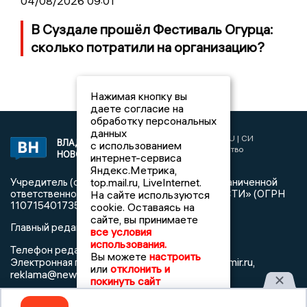
04/08/2026 09:01
В Суздале прошёл Фестиваль Огурца:
сколько потратили на организацию?
Нажимая кнопку вы
даете согласие на
обработку персональных
данных
2017 © NEWSVLADIMIR.RU | СИ
ВЛАДИМИРСКИЕ
с использованием
«Информационное агентство
НОВОСТИ
интернет-сервиса
Владимирские новости»
Яндекс.Метрика,
Учредитель (соучредители): Общество с ограниченной
top.mail.ru, LiveInternet.
ответственностью «РЕГИОНАЛЬНЫЕ НОВОСТИ» (ОГРН
На сайте используются
1107154017354)
cookie. Оставаясь на
сайте, вы принимаете
Главный редактор: Мазов С. А.
все условия
использования.
8 (4922) 666916
Телефон редакции:
Вы можете
настроить
info@newsvladimir.ru
Электронная почта редакции:
,
или
отклонить и
reklama@newsvladimir.ru
покинуть сайт