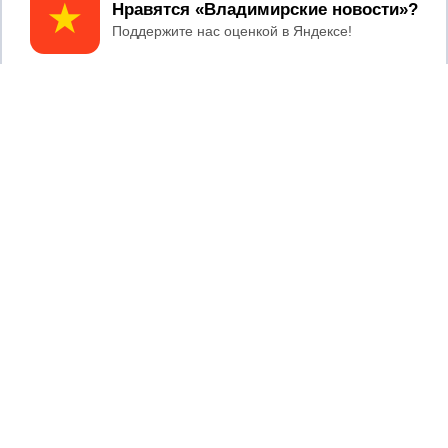
Регистрационный номер: серия Эл № ФС77-78858 от 4
Принять
августа 2020 г. согласно выписке из реестра
зарегистрированных средств массовой информации
выдана Федеральной службой по надзору в сфере связи,
информационных технологий и массовых коммуникаций
При использовании любого материала с данного сайта
гиперссылка на Сетевое издание «Информационное
агентство Владимирские новости» обязательна.
Сообщения на сером фоне размещены на правах рекламы
@mazov
MAX
Написать директору в телеграм
или
О холдинге
Вакансии
Реклама
Дежурный по новостям
16+