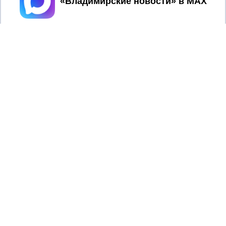
Во Владимирской области проверят запасы льготных
лекарств и улучшат их доставку. Подробности и новые
правила выдачи — в материале.
2017 © NEWSVLADIMIR.RU | СИ
ВЛАДИМИРСКИЕ
«Информационное агентство
НОВОСТИ
Владимирские новости»
Учредитель (соучредители): Общество с ограниченной
ответственностью «РЕГИОНАЛЬНЫЕ НОВОСТИ» (ОГРН
1107154017354)
Главный редактор: Мазов С. А.
8 (4922) 666916
Телефон редакции:
info@newsvladimir.ru
Электронная почта редакции:
,
reklama@newsvladimir.ru
Регистрационный номер: серия Эл № ФС77-78858 от 4
августа 2020 г. согласно выписке из реестра
зарегистрированных средств массовой информации
выдана Федеральной службой по надзору в сфере связи,
информационных технологий и массовых коммуникаций