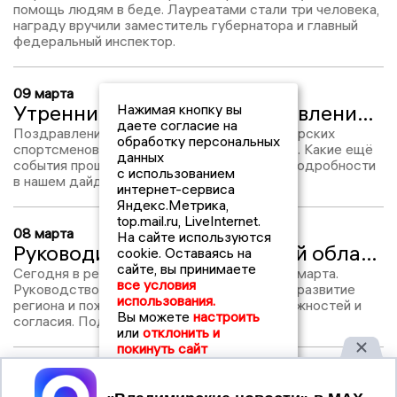
помощь людям в беде. Лауреатами стали три человека,
награду вручили заместитель губернатора и главный
федеральный инспектор.
09 марта
Утренний дайджест: поздравление с 8 марта, титул лучшего игрока Суперлиги и резкое похолодание
Нажимая кнопку вы
даете согласие на
Поздравления от властей, медали владимирских
обработку персональных
спортсменов, похолодание и уборка свалки. Какие ещё
данных
события прошли незамеченными? Узнайте подробности
с использованием
в нашем дайджесте.
интернет-сервиса
Яндекс.Метрика,
top.mail.ru, LiveInternet.
08 марта
На сайте используются
Руководители Владимирской области поздравили женщин с 8 марта
cookie. Оставаясь на
сайте, вы принимаете
Сегодня в регионе поздравили женщин с 8 марта.
все условия
Руководство области отметило их вклад в развитие
использования.
региона и пожелало здоровья, новых возможностей и
Вы можете
настроить
согласия. Подробности в материале.
или
отклонить и
покинуть сайт
02 марта
Во Владимире выявили обсудили алгоритм решения проблемы с выдачей льготных лекарств
Принять