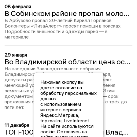
08 февраля
В Собинском районе пропал молодой владимирец
В Арбузово пропал 20-летний Кирилл Горланов.
Волонтеры «ЛизаАлерт» просят помощи в поисках.
Подробности внешности и одежды парня — в
материале.
29 января
Во Владимирской области ценз оседлости увеличили с трех до пяти лет
На заседании Законодательного собрания
Владимирской области, прошедшем 28 января,
депутаты рассмотрели и приняли законопроект,
Нажимая кнопку вы
меняющий условия бесплатного предоставления
даете согласие на
земельных участков многодетным семьям. Этим
обработку персональных
документом увеличили «ценз оседлости» — срок
данных
проживания семьи на территории региона — с трёх до
с использованием
пяти лет.
интернет-сервиса
Яндекс.Метрика,
top.mail.ru, LiveInternet.
11 декабря
На сайте используются
ТОП-100 влиятельных людей Владимирской области: Владимир Горланов, №56
cookie. Оставаясь на