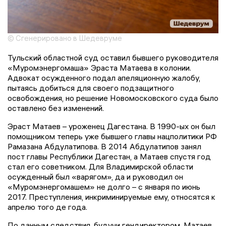
© Сгенерировано в Шедевруме
Тульский областной суд оставил бывшего руководителя
«Муромэнергомаша» Эраста Матаева в колонии.
Адвокат осужденного подал апеляционную жалобу,
пытаясь добиться для своего подзащитного
освобождения, но решение Новомосковского суда было
оставлено без изменений.
Эраст Матаев – уроженец Дагестана. В 1990-ых он был
помощником теперь уже бывшего главы нацполитики РФ
Рамазана Абдулатипова. В 2014 Абдулатипов занял
пост главы Республики Дагестан, а Матаев спустя год
стал его советником. Для Владимирской области
осужденный был «варягом», да и руководил он
«Муромэнергомашем» не долго – с января по июнь
2017. Преступления, инкриминируемые ему, относятся к
апрелю того де года.
По данным следствия, будучи гендиректором, Матаев