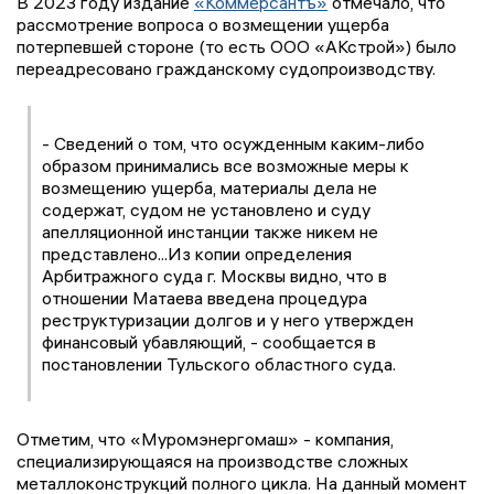
В 2023 году издание
«Коммерсантъ»
отмечало, что
рассмотрение вопроса о возмещении ущерба
потерпевшей стороне (то есть ООО «АКстрой») было
переадресовано гражданскому судопроизводству.
- Сведений о том, что осужденным каким-либо
образом принимались все возможные меры к
возмещению ущерба, материалы дела не
содержат, судом не установлено и суду
апелляционной инстанции также никем не
представлено...Из копии определения
Арбитражного суда г. Москвы видно, что в
отношении Матаева введена процедура
реструктуризации долгов и у него утвержден
финансовый убавляющий, - сообщается в
постановлении Тульского областного суда.
Отметим, что «Муромэнергомаш» - компания,
специализирующаяся на производстве сложных
металлоконструкций полного цикла. На данный момент