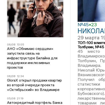
№45
23
НИКОЛА
29 марта 1
ТОП-100 влият
06/08
13:05
Толбухин, №45
АНО «Обнимаю сердцем»
45 место 
запустила связь на
Владимирск
инфраструктуре Билайна для
Толбухин, П
поддержки инклюзивных
Владимира.
проектов
Николай Юрье
Вязниковског
06/08
12:34
Получил об
GloraX открыл продажи квартир
статистик
во второй очереди проекта
корпоратив
«Октябрьский» во Владимире
Бубновского
лекарственн
05/08
21:19
Автокредитный портфель Банка
товарами ли