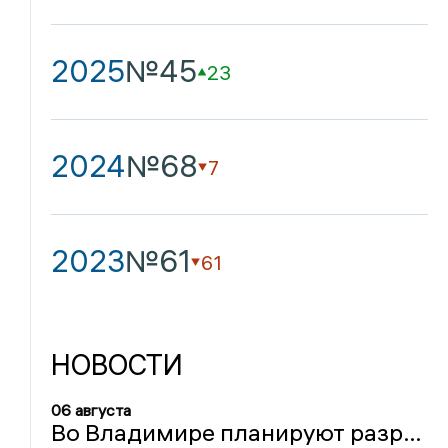
2025
№45
23
2024
№68
7
2023
№61
61
НОВОСТИ
06 августа
Во Владимире планируют разработать проект реконструкции Князь-Владимирского кладбища