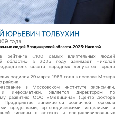
Й ЮРЬЕВИЧ ТОЛБУХИН
969 года
ельных людей Владимирской области-2025: Николай
в рейтинге «100 самых влиятельных люде
ой области» в 2025 году занимает Никола
редседатель совета народных депутатов город
вич родился 29 марта 1969 года в поселке Мстер
о района.
разование в Московском институте экономики
и и информатики. Является директором п
ному развитию ООО «Медицина» (Центр доктор
). Предприятие занимается розничной торговл
ыми средствами, ортопедическими изделиями 
чной гигиены в аптеках и специализированны