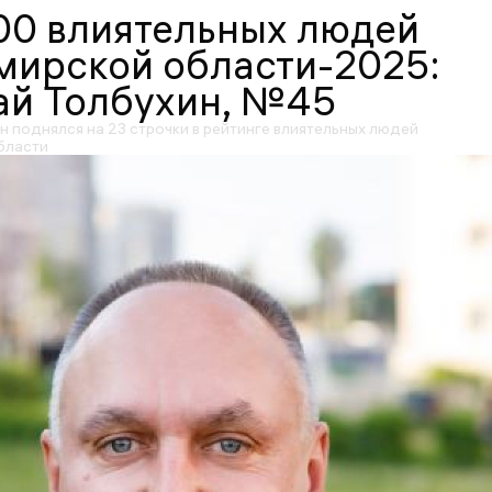
00 влиятельных людей
мирской области-2025:
ай Толбухин, №45
 поднялся на 23 строчки в рейтинге влиятельных людей
бласти