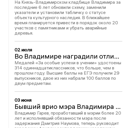
На Князь-Владимирском кладбище Владимира за
последние 6 лет обновили схему, заменили
указатели и установили табличку о статусе
объекта культурного наследия. В ближайшее
время планируется привести в порядок около 20
участков с памятниками и убрать аварийные
деревья.
02 июля
Во Владимире наградили отличившихся выпускников
Медалей «За особые успехи в учении» удостоены
314 одиннадцатиклассников, что больше, чем в
прошлом году. Высшие баллы на ЕГЭ получили 29
выпускников, двое из них набрали 100 баллов по
двум предметам.
03 июня
Бывший врио мэра Владимира Гарев возглавил горфонд соцподдержки населения
Владимир Гарев, проработавший в мэрии более 20
лет и исполнявший обязанности мэра после
задержания Дмитрия Наумова, теперь руководит