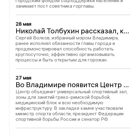
городским фондом соцподдержки населения и
занимает пост советника горглавы.
28 мая
Николай Толбухин рассказал, какие вопросы больше всего волнуют владимирских депутатов
Сергей Волков, избранный мэром Владимира,
ранее исполнял обязанности главы города и
продемонстрировал способность работать
круглосуточно, эффективно организовывать
процессы и быть открытым для горожан.
й
й
27 мая
а
Во Владимире появится Центр спортивной борьбы имени Героя России Романа Кутузова
а
Центр объединит универсальный спортивный зал,
зоны для занятий греко-римской борьбой,
медицинский блок и всю необходимую
,
инфраструктуру. В закладке камня участвовали
о
министр спорта области, президент Федерации
а
спортивной борьбы России и сенатор РФ.
я
и
х