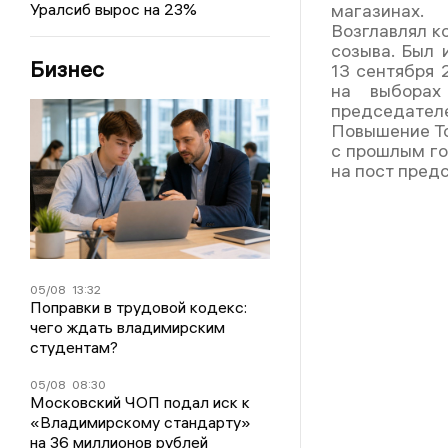
Уралсиб вырос на 23%
магазинах.
Возглавлял к
созыва. Был 
Бизнес
13 сентября 
на выбора
председателе
Повышение То
с прошлым го
на пост пред
05/08
13:32
Поправки в трудовой кодекс:
чего ждать владимирским
студентам?
05/08
08:30
Московский ЧОП подал иск к
«Владимирскому стандарту»
на 36 миллионов рублей