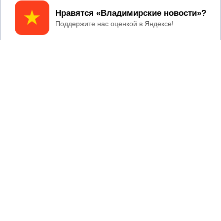
reklama@newsvladimir.ru
Принять
Регистрационный номер: серия Эл № ФС77-78858 от 4
августа 2020 г. согласно выписке из реестра
зарегистрированных средств массовой информации
выдана Федеральной службой по надзору в сфере связи,
информационных технологий и массовых коммуникаций
При использовании любого материала с данного сайта
гиперссылка на Сетевое издание «Информационное
агентство Владимирские новости» обязательна.
Сообщения на сером фоне размещены на правах рекламы
@mazov
MAX
Написать директору в телеграм
или
О холдинге
Вакансии
Реклама
Дежурный по новостям