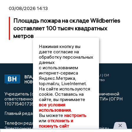
03/08/2026 14:13
Площадь пожара на складе Wildberries
составляет 100 тысяч квадратных
метров
Нажимая кнопку вы
даете согласие на
обработку персональных
данных
с использованием
интернет-сервиса
2017 © NEWSVLADIMIR.RU | СИ
ВЛАДИМИРСКИЕ
Яндекс.Метрика,
«Информационное агентство
НОВОСТИ
top.mail.ru, LiveInternet.
Владимирские новости»
На сайте используются
cookie. Оставаясь на
Учредитель (соучредители): Общество с ограниченной
ответственностью «РЕГИОНАЛЬНЫЕ НОВОСТИ» (ОГРН
сайте, вы принимаете
1107154017354)
все условия
использования.
Главный редактор: Мазов С. А.
Вы можете
настроить
или
отклонить и
8 (4922) 666916
Телефон редакции:
покинуть сайт
info@newsvladimir.ru
Электронная почта редакции:
,