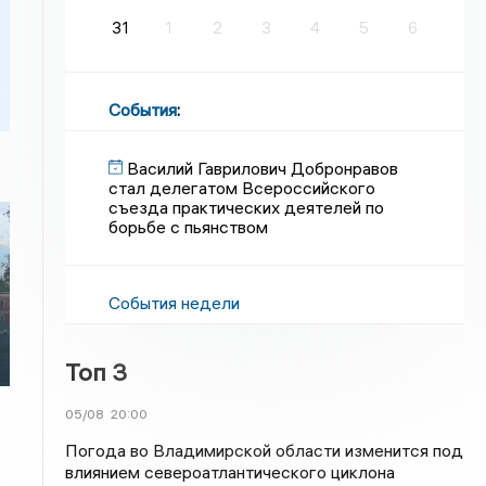
31
1
2
3
4
5
6
События
:
Василий Гаврилович Добронравов
стал делегатом Всероссийского
съезда практических деятелей по
борьбе с пьянством
События недели
Топ 3
05/08
20:00
Погода во Владимирской области изменится под
влиянием североатлантического циклона