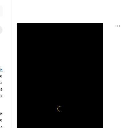
ий
е
я.
а
х
ии
ее
их