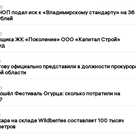
30
ЧОП подал иск к «Владимирскому стандарту» на 36
ублей
0
йщика ЖК «Поколение» ООО «Капитал Строй»
уд
6
ову официально представили в должности прокурор
й области
1
ошёл Фестиваль Огурца: сколько потратили на
?
3
ра на складе Wildberries составляет 100 тысяч
метров
2