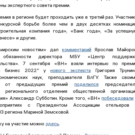
ны экспертного совета премии.
емия в регионе будет проходить уже в третий раз. Участни
нкурсной борьбе более чем в двух десятках номинаци
роительная компания года», «Банк года», «За успешн
знесе» и другие.
имирским новостям» дал
комментарий
Ярослав Майоров
й обязанности директора МБУ «Центр поддержк
ельства». 7 сентября «ВН» взяли интервью по преми
ий бизнес 2022" у
нового эксперта
Григория Трунина
ономических наук, преподавателя ВлГУ. Также своим
ями от предыдущих премий
поделился
председател
о регионального отделения общественной организаци
ия» Александр Субботин. Кроме того, «ВН»
побеседовали
оприятиях с Президентом Ассоциации отельеров 
33 региона Мариной Земсковой.
ку на участие можно
здесь
.