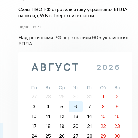
Силы ПВО РФ отразили атаку украинских БПЛА
на склад WB в Тверской области
06/08
08:51
Над регионами РФ перехватили 605 украинских
БПЛА
АВГУСТ
2026
Пн
Вт
Ср
Чт
Пт
Сб
Вс
27
28
29
30
31
1
2
3
4
5
6
7
8
9
10
11
12
13
14
15
16
17
18
19
20
21
22
23
24
25
26
27
28
29
30