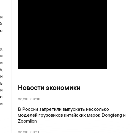
ки
й.
ую
,
и
и
,
и
ь
Новости экономики
и
о
06/08
09:38
и
В России запретили выпускать несколько
моделей грузовиков китайских марок Dongfeng и
Zoomlion
06/08
09:11