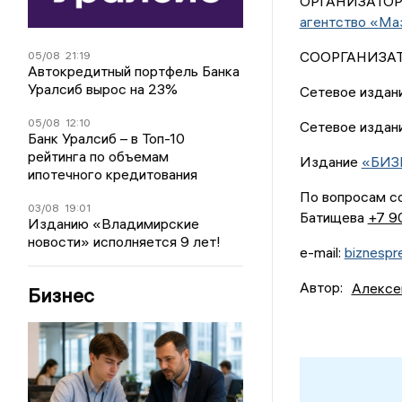
ОРГАНИЗАТОРЫ
агентство «Ма
СООРГАНИЗАТО
05/08
21:19
Автокредитный портфель Банка
Уралсиб вырос на 23%
Сетевое издан
05/08
12:10
Сетевое издан
Банк Уралсиб – в Топ-10
рейтинга по объемам
Издание
«БИЗ
ипотечного кредитования
По вопросам со
03/08
19:01
Батищева
+7 9
Изданию «Владимирские
новости» исполняется 9 лет!
e-mail:
biznespr
Автор:
Алексе
Бизнес