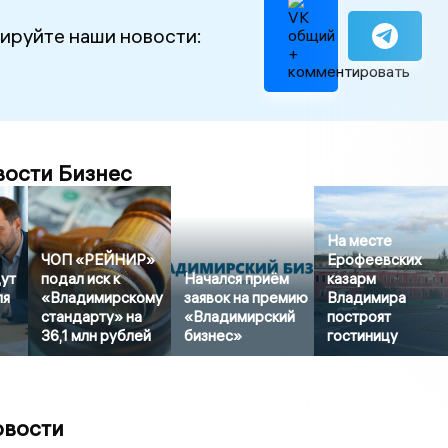
ируйте наши новости:
вости Бизнес
На месте
ЧОП «РЕЙНИР»
Ерофеевских
дут
подал иск к
Начался приём
казарм
ля
«Владимирскому
заявок на премию
Владимира
стандарту» на
«Владимирский
построят
36,1 млн рублей
бизнес»
гостиницу
овости