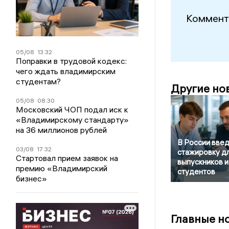
Коммент
05/08
13:32
Поправки в трудовой кодекс:
чего ждать владимирским
студентам?
Другие но
05/08
08:30
Московский ЧОП подал иск к
«Владимирскому стандарту»
на 36 миллионов рублей
В России вве
03/08
17:32
стажировку д
Стартовал прием заявок на
выпускников и
премию «Владимирский
студентов
бизнес»
Главные н