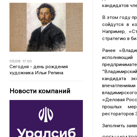
кандидатов чле
В этом году пр
сойдутся в ко
Например, «Ст
стратегию в би
Ранее «Влад
исполняющи
05/08
17:00
предпринимат
Сегодня - день рождения
"Владимирск
художника Ильи Репина
кандидата эк
впечатлени
Новости компаний
владимирског
«Деловая Росс
прошлых мер
рестораторов 
Заполнить заяв