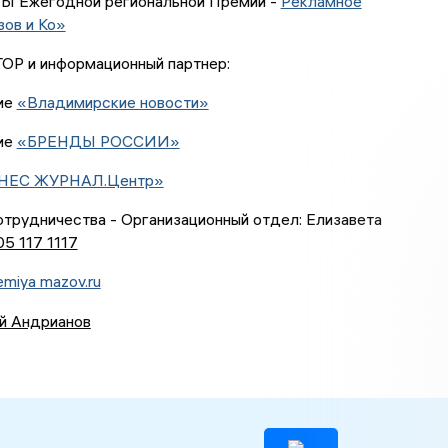
 Ежегодной региональной Премии -
Рекламное
зов и Ко»
Р и информационный партнер:
ие
«Владимирские новости»
ие
«БРЕНДЫ РОССИИ»
НЕС ЖУРНАЛ.Центр»
трудничества - Организационный отдел: Елизавета
05 117 1117
emiya mazov.ru
й Андрианов