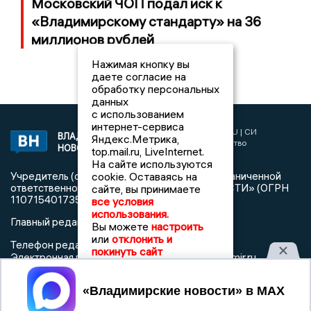
Московский ЧОП подал иск к
«Владимирскому стандарту» на 36
миллионов рублей
Нажимая кнопку вы
даете согласие на
обработку персональных
данных
с использованием
интернет-сервиса
2017 © NEWSVLADIMIR.RU | СИ
ВЛАДИМИРСКИЕ
Яндекс.Метрика,
«Информационное агентство
НОВОСТИ
top.mail.ru, LiveInternet.
Владимирские новости»
На сайте используются
cookie. Оставаясь на
Учредитель (соучредители): Общество с ограниченной
ответственностью «РЕГИОНАЛЬНЫЕ НОВОСТИ» (ОГРН
сайте, вы принимаете
1107154017354)
все условия
использования.
Главный редактор: Мазов С. А.
Вы можете
настроить
или
отклонить и
8 (4922) 666916
Телефон редакции:
покинуть сайт
info@newsvladimir.ru
Электронная почта редакции:
,
reklama@newsvladimir.ru
Принять
Регистрационный номер: серия Эл № ФС77-78858 от 4