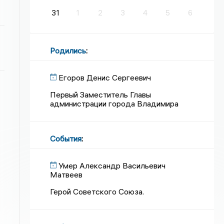
31
1
2
3
4
5
6
Родились
:
Егоров Денис Сергеевич
Первый Заместитель Главы
администрации города Владимира
События
:
Умер Александр Васильевич
Матвеев
Герой Советского Союза.