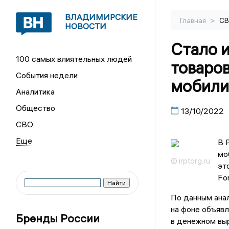
ВЛАДИМИРСКИЕ
>
Главная
С
НОВОСТИ
Стало и
100 самых влиятельных людей
товаров
События недели
мобили
Аналитика
Общество
13/10/2022
СВО
В 
мо
© irptorg.ru
эт
Fo
По данным анал
на фоне объявл
Бренды России
в денежном выр