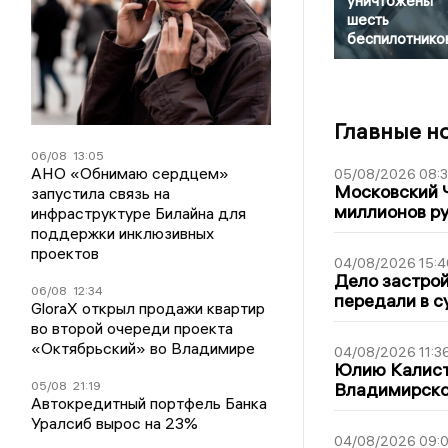
уничтожены
шесть
беспилотнико
Главные н
06/08
13:05
АНО «Обнимаю сердцем»
05/08/2026 08:
Московский 
запустила связь на
миллионов р
инфраструктуре Билайна для
поддержки инклюзивных
проектов
04/08/2026 15:4
Дело застро
06/08
12:34
передали в с
GloraX открыл продажи квартир
во второй очереди проекта
«Октябрьский» во Владимире
04/08/2026 11:3
Юлию Калист
05/08
21:19
Владимирско
Автокредитный портфель Банка
Уралсиб вырос на 23%
04/08/2026 09:0