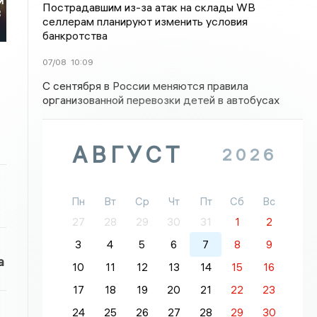
й
Пострадавшим из-за атак на склады WВ
3
селлерам планируют изменить условия
банкротства
07/08
10:09
С сентября в России меняются правила
организованной перевозки детей в автобусах
АВГУСТ
2026
Пн
Вт
Ср
Чт
Пт
Сб
Вс
27
28
29
30
31
1
2
3
4
5
6
7
8
9
а
10
11
12
13
14
15
16
17
18
19
20
21
22
23
24
25
26
27
28
29
30