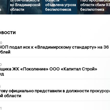
БПЛА-опасность
области
ПВО Ярославско
во Владимирской
объявлена угроза
области сбили 9
в
области
беспилотников
беспилотника
овости
30
ЧОП подал иск к «Владимирскому стандарту» на 36
ублей
0
йщика ЖК «Поколение» ООО «Капитал Строй»
уд
6
ову официально представили в должности прокурор
й области
1