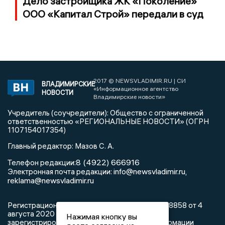
Дело застройщика ЖК «Поколение»
ООО «Капитал Строй» передали в суд
2017 © NEWSVLADIMIR.RU | СИ
ВЛАДИМИРСКИЕ
«Информационное агентство
НОВОСТИ
Владимирские новости»
Учредитель (соучредители): Общество с ограниченной
ответственностью «РЕГИОНАЛЬНЫЕ НОВОСТИ» (ОГРН
1107154017354)
Главный редактор: Мазов С. А.
8 (4922) 666916
Телефон редакции:
info@newsvladimir.ru
Электронная почта редакции:
,
reklama@newsvladimir.ru
Регистрационный номер: серия Эл № ФС77-78858 от 4
августа 2020 г. согласно выписке из реестра
Нажимая кнопку вы
зарегистрированных средств массовой информации