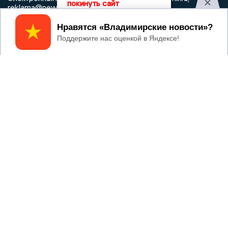
покинуть сайт
reklama@newsvladimir.ru
Принять
Регистрационный номер: серия Эл № ФС77-78858 от 4
августа 2020 г. согласно выписке из реестра
зарегистрированных средств массовой информации
выдана Федеральной службой по надзору в сфере связи,
информационных технологий и массовых коммуникаций
При использовании любого материала с данного сайта
гиперссылка на Сетевое издание «Информационное
агентство Владимирские новости» обязательна.
Сообщения на сером фоне размещены на правах рекламы
@mazov
MAX
Написать директору в телеграм
или
О холдинге
Вакансии
Реклама
Дежурный по новостям