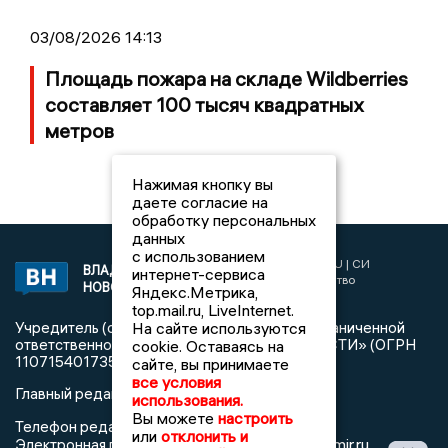
03/08/2026 14:13
Площадь пожара на складе Wildberries
составляет 100 тысяч квадратных
метров
Нажимая кнопку вы
даете согласие на
обработку персональных
данных
с использованием
2017 © NEWSVLADIMIR.RU | СИ
ВЛАДИМИРСКИЕ
интернет-сервиса
«Информационное агентство
НОВОСТИ
Яндекс.Метрика,
Владимирские новости»
top.mail.ru, LiveInternet.
На сайте используются
Учредитель (соучредители): Общество с ограниченной
ответственностью «РЕГИОНАЛЬНЫЕ НОВОСТИ» (ОГРН
cookie. Оставаясь на
1107154017354)
сайте, вы принимаете
все условия
Главный редактор: Мазов С. А.
использования.
Вы можете
настроить
8 (4922) 666916
Телефон редакции:
или
отклонить и
info@newsvladimir.ru
Электронная почта редакции:
,