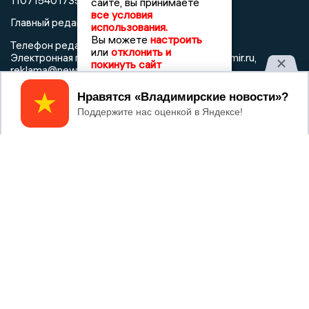
1107154017354)
сайте, вы принимаете
все условия
Главный редактор: Мазов С. А.
использования.
Вы можете
настроить
8 (4922) 666916
Телефон редакции:
или
отклонить и
info@newsvladimir.ru
Электронная почта редакции:
,
покинуть сайт
reklama@newsvladimir.ru
Принять
Регистрационный номер: серия Эл № ФС77-78858 от 4
августа 2020 г. согласно выписке из реестра
зарегистрированных средств массовой информации
выдана Федеральной службой по надзору в сфере связи,
информационных технологий и массовых коммуникаций
При использовании любого материала с данного сайта
гиперссылка на Сетевое издание «Информационное
агентство Владимирские новости» обязательна.
Сообщения на сером фоне размещены на правах рекламы
@mazov
MAX
Написать директору в телеграм
или