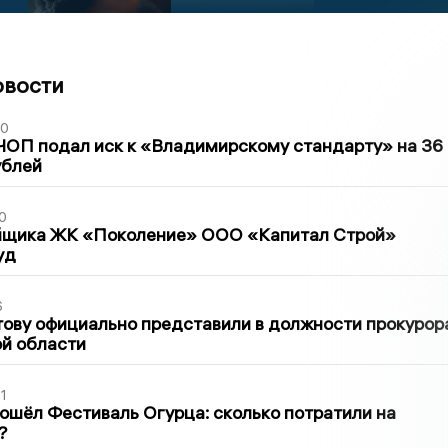
овости
30
ЧОП подал иск к «Владимирскому стандарту» на 36
ублей
0
йщика ЖК «Поколение» ООО «Капитал Строй»
уд
6
ову официально представили в должности прокурор
й области
1
ошёл Фестиваль Огурца: сколько потратили на
?