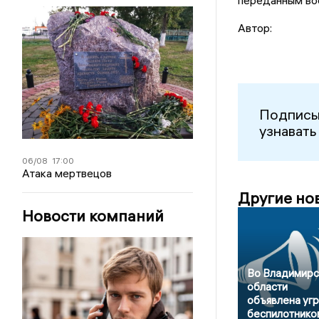
переданным во
Автор:
Подписы
узнавать
06/08
17:00
Атака мертвецов
Другие но
Новости компаний
Во Владимирс
области
объявлена уг
беспилотнико