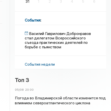
31
1
2
3
4
5
6
События
:
Василий Гаврилович Добронравов
стал делегатом Всероссийского
съезда практических деятелей по
борьбе с пьянством
События недели
Топ 3
05/08
20:00
Погода во Владимирской области изменится под
влиянием североатлантического циклона