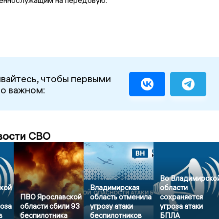
еннослужащим на передовую.
вайтесь, чтобы первыми
 о важном:
вости СВО
Во Владимирско
кой
Владимирская
области
ПВО Ярославской
область отменила
сохраняется
роза
области сбили 93
угрозу атаки
угроза атаки
в
беспилотника
беспилотников
БПЛА