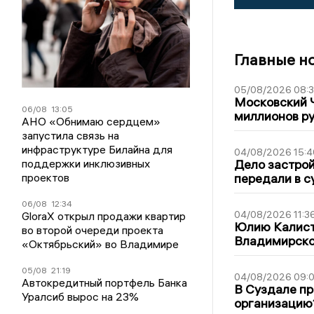
Главные н
05/08/2026 08:
Московский 
06/08
13:05
миллионов р
АНО «Обнимаю сердцем»
запустила связь на
инфраструктуре Билайна для
04/08/2026 15:4
поддержки инклюзивных
Дело застро
проектов
передали в с
06/08
12:34
04/08/2026 11:3
GloraX открыл продажи квартир
Юлию Калист
во второй очереди проекта
Владимирско
«Октябрьский» во Владимире
05/08
21:19
04/08/2026 09:0
Автокредитный портфель Банка
В Суздале пр
Уралсиб вырос на 23%
организацию