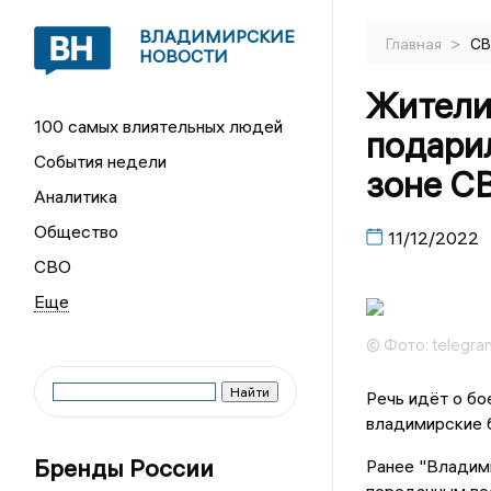
ВЛАДИМИРСКИЕ
>
Главная
С
НОВОСТИ
Жители
100 самых влиятельных людей
подари
События недели
зоне С
Аналитика
Общество
11/12/2022
СВО
© Фото: telegr
Речь идёт о бо
владимирские 
Бренды России
Ранее "Владим