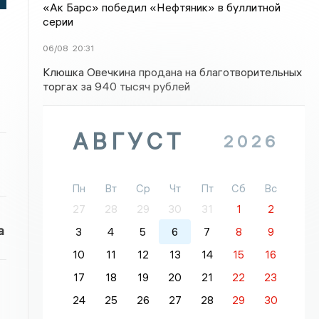
«Ак Барс» победил «Нефтяник» в буллитной
серии
06/08
20:31
Клюшка Овечкина продана на благотворительных
торгах за 940 тысяч рублей
АВГУСТ
2026
Пн
Вт
Ср
Чт
Пт
Сб
Вс
27
28
29
30
31
1
2
а
3
4
5
6
7
8
9
10
11
12
13
14
15
16
17
18
19
20
21
22
23
24
25
26
27
28
29
30