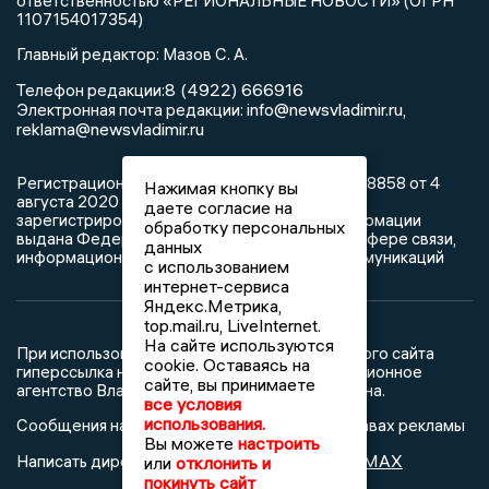
ответственностью «РЕГИОНАЛЬНЫЕ НОВОСТИ» (ОГРН
1107154017354)
Главный редактор: Мазов С. А.
8 (4922) 666916
Телефон редакции:
info@newsvladimir.ru
Электронная почта редакции:
,
reklama@newsvladimir.ru
Регистрационный номер: серия Эл № ФС77-78858 от 4
Нажимая кнопку вы
августа 2020 г. согласно выписке из реестра
даете согласие на
зарегистрированных средств массовой информации
обработку персональных
выдана Федеральной службой по надзору в сфере связи,
данных
информационных технологий и массовых коммуникаций
с использованием
интернет-сервиса
Яндекс.Метрика,
top.mail.ru, LiveInternet.
На сайте используются
При использовании любого материала с данного сайта
cookie. Оставаясь на
гиперссылка на Сетевое издание «Информационное
сайте, вы принимаете
агентство Владимирские новости» обязательна.
все условия
использования.
Сообщения на сером фоне размещены на правах рекламы
Вы можете
настроить
@mazov
MAX
Написать директору в телеграм
или
или
отклонить и
покинуть сайт