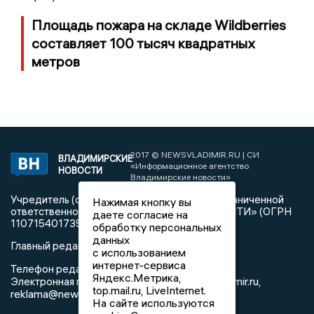
Площадь пожара на складе Wildberries
составляет 100 тысяч квадратных
метров
2017 © NEWSVLADIMIR.RU | СИ
ВЛАДИМИРСКИЕ
«Информационное агентство
НОВОСТИ
Владимирские новости»
Учредитель (соучредители): Общество с ограниченной
Нажимая кнопку вы
ответственностью «РЕГИОНАЛЬНЫЕ НОВОСТИ» (ОГРН
даете согласие на
1107154017354)
обработку персональных
данных
Главный редактор: Мазов С. А.
с использованием
интернет-сервиса
8 (4922) 666916
Телефон редакции:
Яндекс.Метрика,
info@newsvladimir.ru
Электронная почта редакции:
,
top.mail.ru, LiveInternet.
reklama@newsvladimir.ru
На сайте используются