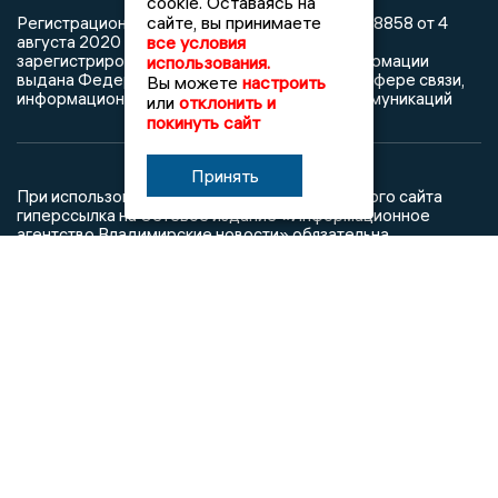
cookie. Оставаясь на
сайте, вы принимаете
Регистрационный номер: серия Эл № ФС77-78858 от 4
августа 2020 г. согласно выписке из реестра
все условия
зарегистрированных средств массовой информации
использования.
выдана Федеральной службой по надзору в сфере связи,
Вы можете
настроить
информационных технологий и массовых коммуникаций
или
отклонить и
покинуть сайт
Принять
При использовании любого материала с данного сайта
гиперссылка на Сетевое издание «Информационное
агентство Владимирские новости» обязательна.
Сообщения на сером фоне размещены на правах рекламы
@mazov
MAX
Написать директору в телеграм
или
О холдинге
Вакансии
Реклама
Дежурный по новостям
16+