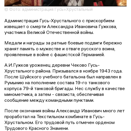
© Фото: администрация Гусь=Хрустальный
Администрация Гусь-Хрустального с прискорбием
извещает о смерти Александра Ивановича Гужкова,
участника Великой Отечественной войны.
Медали и награды за ратные боевые подвиги бережно
хранят память о мужестве и отваге русского воина,
проявленные в войне с фашистской Германией.
А.И.Гужков уроженец деревни Чеково Гусь-
Хрустального района. Призывался в ноябре 1943 года.
После Шуйского учебного батальона был направлен в
Румынию на пополнение состава 19-го танкового
корпуса 79-й танковой бригады. Нес службу в качестве
минометчика, а затем - связиста, обеспечивая
сообщение между командными пунктами.
После окончания войны Александр Иванович много лет
проработал на Текстильном комбинате в Гусь-
Хрустальном. Его трудовой путь отмечен орденом
Трудового Красного Знамени.