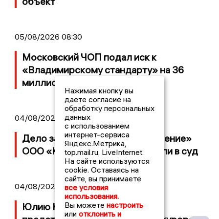
объект
05/08/2026 08:30
Московский ЧОП подал иск к
«Владимирскому стандарту» на 36
миллионов рублей
Нажимая кнопку вы
даете согласие на
обработку персональных
данных
04/08/2026 15:40
с использованием
интернет-сервиса
Дело застройщика ЖК «Поколение»
Яндекс.Метрика,
ООО «Капитал Строй» передали в суд
top.mail.ru, LiveInternet.
На сайте используются
cookie. Оставаясь на
сайте, вы принимаете
04/08/2026 11:36
все условия
использования.
Вы можете
настроить
Юлию Калистову официально
или
отклонить и