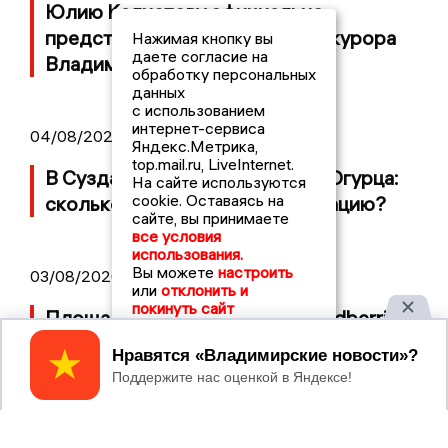
Юлию Калистову официально
представили в должности прокурора
Нажимая кнопку вы
даете согласие на
Владимирской области
обработку персональных
данных
с использованием
интернет-сервиса
04/08/2026 09:01
Яндекс.Метрика,
top.mail.ru, LiveInternet.
В Суздале прошёл Фестиваль Огурца:
На сайте используются
cookie. Оставаясь на
сколько потратили на организацию?
сайте, вы принимаете
все условия
использования.
Вы можете
настроить
03/08/2026 14:13
или
отклонить и
покинуть сайт
Площадь пожара на складе Wildberries
составляет 100 тысяч квадратных
Принять
метров