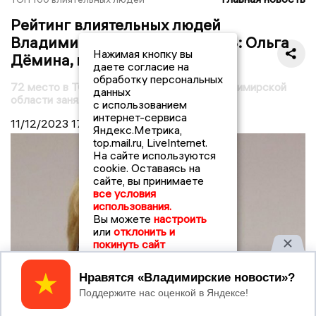
Рейтинг влиятельных людей
Владимирской области - 2023: Ольга
Нажимая кнопку вы
Дёмина, место №72
даете согласие на
обработку персональных
72 место в ТОПе влиятельных людей Владимирской
данных
области заняла Ольга Дёмина
с использованием
интернет-сервиса
11/12/2023
17:30
Яндекс.Метрика,
top.mail.ru, LiveInternet.
На сайте используются
cookie. Оставаясь на
сайте, вы принимаете
все условия
использования.
Вы можете
настроить
или
отклонить и
покинуть сайт
Принять